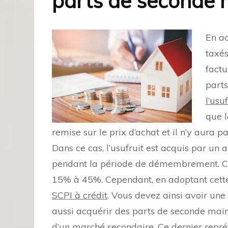
parts de seconde 
En ac
taxés
factu
parts
l’usuf
que l
remise sur le prix d’achat et il n’y aura
Dans ce cas, l’usufruit est acquis par un au
pendant la période de démembrement. Ce
15% à 45%. Cependant, en adoptant cette
SCPI à crédit
. Vous devez ainsi avoir une
aussi acquérir des parts de seconde main
d’un marché secondaire. Ce dernier repré