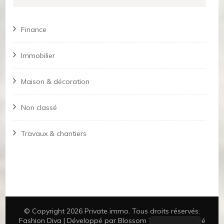
Finance
Immobilier
Maison & décoration
Non classé
Travaux & chantiers
© Copyright 2026
Private immo
. Tous droits réservés.
Fashion Diva | Développé par
Blossom Themes
.Propulsé